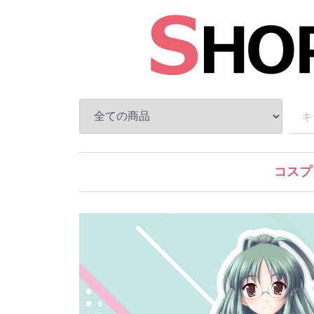
コスプ
水月