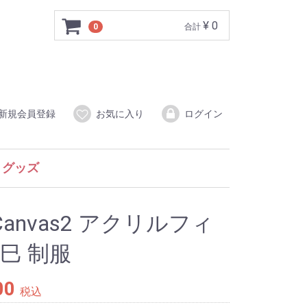
¥ 0
0
合計
新規会員登録
お気に入り
ログイン
グッズ
アクリルフィギア
アクリルスタンド
アクリルジオラマ
アクリルキーホルダー
キャンバスアート
トートバッグ
その他
狂った果実
NorthWind
魔女っ娘ア・ラ・モード
Canvas3
With you
水月
ホワイトブレス
同窓会シリーズ
Canvas2
INNOCENTCOLORS
あいかぎ
Natural2-DUO-
Canvas
With you
Canvas
きゃんきゃんバニー
Canvas
きゃんきゃんバニー
Canvas
きゃんきゃんバニー
Canvas3
Canvas2
バーチャコール
With you
Piaキャロットへようこそ！3
Piaキャロットへようこそ！2
Piaキャロットへようこそ！3
Piaキャロットへようこそ！2
Piaキャロットへようこそ！
Piaキャロットへようこそ！
Canvas 15th ANNIVERSARY PACK
nvas2 アクリルフィ
巳 制服
00
税込