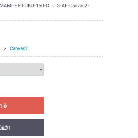
-MAMI-SEIFUKU-150-O ～ G-AF-Canvas2-
Canvas2
れる
追加