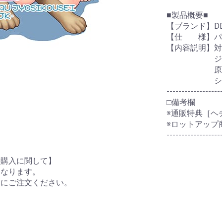
■製品概要■
【ブランド】DD
【仕 様】パッ
【内容説明】対応Ｏ
ジャンル
原 画：
シナリオ：
------------------
□備考欄
※通販特典［ヘ
※ロットアップ
------------------
時購入に関して】
となります。
々にご注文ください。