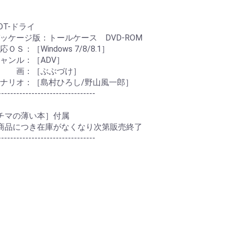
T-ドライ
ケージ版：トールケース DVD-ROM
Ｓ：［Windows 7/8/8.1］
：［ADV］
［ぶぶづけ］
［島村ひろし/野山風一郎］
--------------------------------
チマの薄い本］付属
商品につき在庫がなくなり次第販売終了
--------------------------------