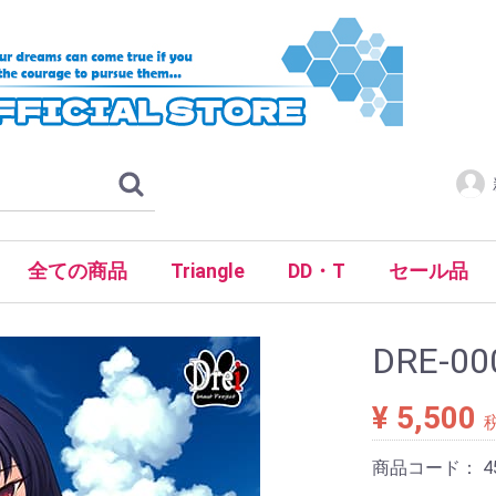
全ての商品
Triangle
DD・T
セール品
BOOK
音楽CD
グッズ
限定商品
すべて
ＰＣゲーム：すべて
ＰＣゲーム：デルタ
ＰＣゲーム：ドライ
ＰＣゲーム：トロワ
グッズ
限定商品
取扱商品すべて
Triangle
DD･T
すべて
DRE-00
¥ 5,500
商品コード：
4