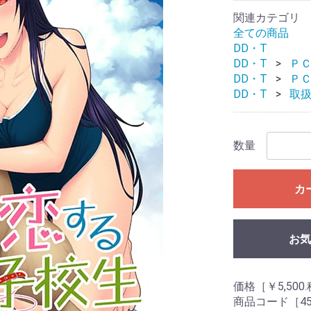
関連カテゴリ
全ての商品
DD・T
DD・T
Ｐ
DD・T
Ｐ
DD・T
取
数量
カ
お気
価格［￥5,500
商品コード［457